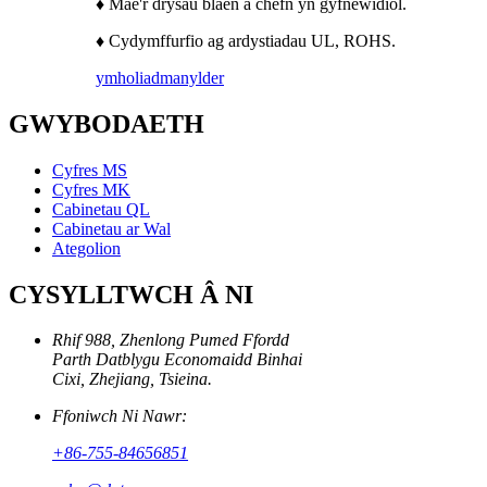
♦ Mae'r drysau blaen a chefn yn gyfnewidiol.
♦ Cydymffurfio ag ardystiadau UL, ROHS.
ymholiad
manylder
GWYBODAETH
Cyfres MS
Cyfres MK
Cabinetau QL
Cabinetau ar Wal
Ategolion
CYSYLLTWCH Â NI
Rhif 988, Zhenlong Pumed Ffordd
Parth Datblygu Economaidd Binhai
Cixi, Zhejiang, Tsieina.
Ffoniwch Ni Nawr:
+86-755-84656851