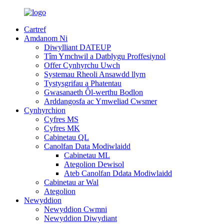
Cartref
Amdanom Ni
Diwylliant DATEUP
Tîm Ymchwil a Datblygu Proffesiynol
Offer Cynhyrchu Uwch
Systemau Rheoli Ansawdd llym
Tystysgrifau a Phatentau
Gwasanaeth Ôl-werthu Bodlon
Arddangosfa ac Ymweliad Cwsmer
Cynhyrchion
Cyfres MS
Cyfres MK
Cabinetau QL
Canolfan Data Modiwlaidd
Cabinetau ML
Ategolion Dewisol
Ateb Canolfan Ddata Modiwlaidd
Cabinetau ar Wal
Ategolion
Newyddion
Newyddion Cwmni
Newyddion Diwydiant