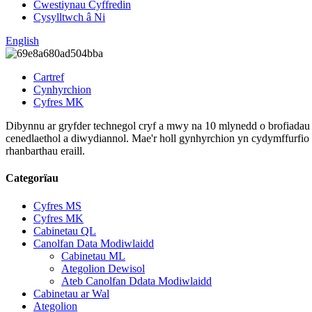
Cwestiynau Cyffredin
Cysylltwch â Ni
English
Cartref
Cynhyrchion
Cyfres MK
Dibynnu ar gryfder technegol cryf a mwy na 10 mlynedd o brofiadau 
cenedlaethol a diwydiannol. Mae'r holl gynhyrchion yn cydymffurfio
rhanbarthau eraill.
Categorïau
Cyfres MS
Cyfres MK
Cabinetau QL
Canolfan Data Modiwlaidd
Cabinetau ML
Ategolion Dewisol
Ateb Canolfan Ddata Modiwlaidd
Cabinetau ar Wal
Ategolion