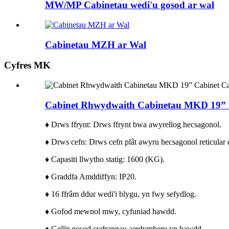
MW/MP Cabinetau wedi'u gosod ar wal
Cabinetau MZH ar Wal
Cyfres MK
Cabinet Rhwydwaith Cabinetau MKD 19” 
♦ Drws ffrynt: Drws ffrynt bwa awyrellog hecsagonol.
♦ Drws cefn: Drws cefn plât awyru hecsagonol reticular
♦ Capasiti llwytho statig: 1600 (KG).
♦ Graddfa Amddiffyn: IP20.
♦ 16 ffrâm ddur wedi'i blygu, yn fwy sefydlog.
♦ Gofod mewnol mwy, cyfuniad hawdd.
♦ Gellir gosod cydrannau aerdymheru yn hawdd.