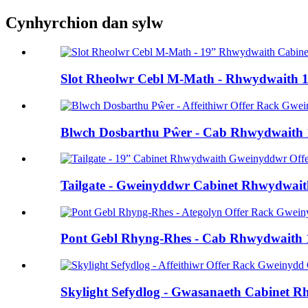
Cynhyrchion dan sylw
Slot Rheolwr Cebl M-Math - Rhwydwaith 19
Blwch Dosbarthu Pŵer - Cab Rhwydwaith 1
Tailgate - Gweinyddwr Cabinet Rhwydwaith
Pont Gebl Rhyng-Rhes - Cab Rhwydwaith 1
Skylight Sefydlog - Gwasanaeth Cabinet Rh