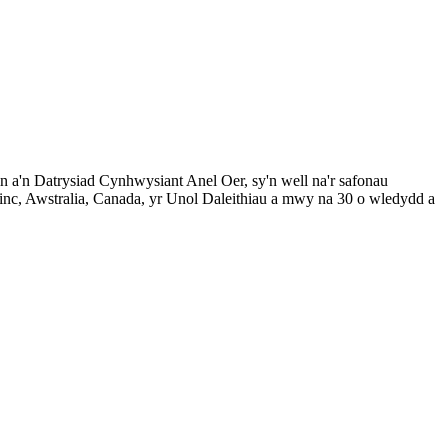
 a'n Datrysiad Cynhwysiant Anel Oer, sy'n well na'r safonau
inc, Awstralia, Canada, yr Unol Daleithiau a mwy na 30 o wledydd a