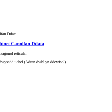
inet Canolfan Ddata
agonol reticular.
 dwysedd uchel.
(Adran dwbl yn ddewisol)