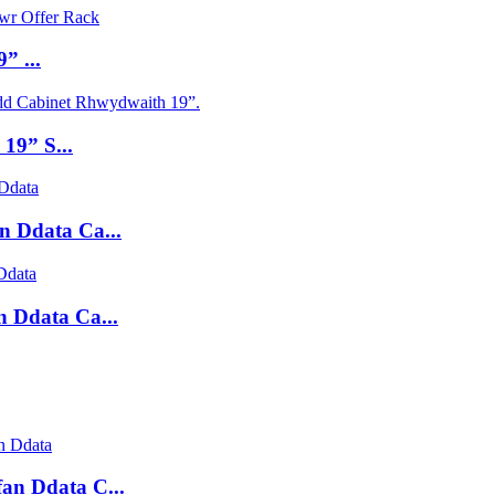
” ...
19” S...
n Ddata Ca...
 Ddata Ca...
an Ddata C...