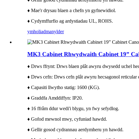
♦ Mae'r drysau blaen a chefn yn gyfnewidiol.
♦ Cydymffurfio ag ardystiadau UL, ROHS.
ymholiad
manylder
MK3 Cabinet Rhwydwaith Cabinet 19” Cab
♦ Drws ffrynt: Drws blaen plât awyru dwysedd uchel hecs
♦ Drws cefn: Drws cefn plât awyru hecsagonol reticular
♦ Capasiti llwytho statig: 1600 (KG).
♦ Graddfa Amddiffyn: IP20.
♦ 16 ffrâm ddur wedi'i blygu, yn fwy sefydlog.
♦ Gofod mewnol mwy, cyfuniad hawdd.
♦ Gellir gosod cydrannau aerdymheru yn hawdd.