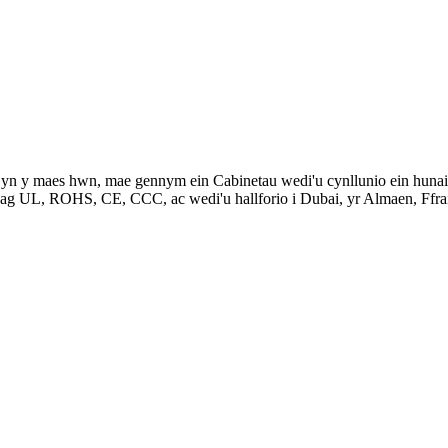
yn y maes hwn, mae gennym ein Cabinetau wedi'u cynllunio ein hunain
 ag UL, ROHS, CE, CCC, ac wedi'u hallforio i Dubai, yr Almaen, Ffra