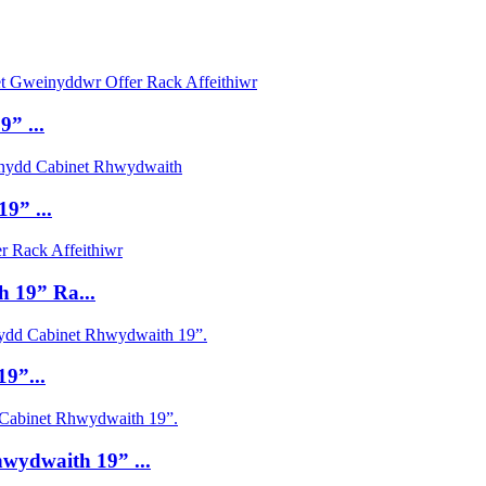
” ...
9” ...
 19” Ra...
9”...
wydwaith 19” ...