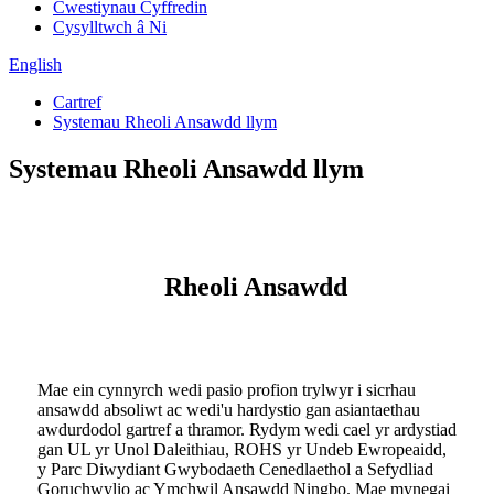
Cwestiynau Cyffredin
Cysylltwch â Ni
English
Cartref
Systemau Rheoli Ansawdd llym
Systemau Rheoli Ansawdd llym
Rheoli Ansawdd
Mae ein cynnyrch wedi pasio profion trylwyr i sicrhau
ansawdd absoliwt ac wedi'u hardystio gan asiantaethau
awdurdodol gartref a thramor. Rydym wedi cael yr ardystiad
gan UL yr Unol Daleithiau, ROHS yr Undeb Ewropeaidd,
y Parc Diwydiant Gwybodaeth Cenedlaethol a Sefydliad
Goruchwylio ac Ymchwil Ansawdd Ningbo. Mae mynegai