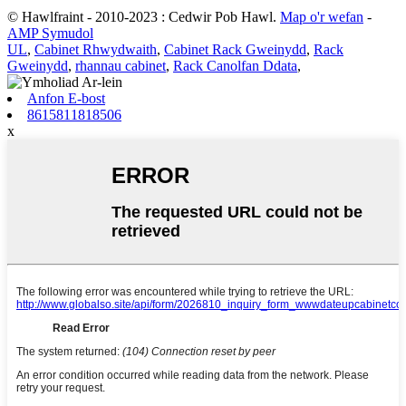
© Hawlfraint - 2010-2023 : Cedwir Pob Hawl.
Map o'r wefan
-
AMP Symudol
UL
,
Cabinet Rhwydwaith
,
Cabinet Rack Gweinydd
,
Rack
Gweinydd
,
rhannau cabinet
,
Rack Canolfan Ddata
,
Anfon E-bost
8615811818506
x