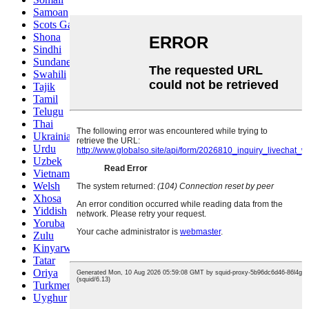
Samoan
Scots Gaelic
Shona
Sindhi
Sundanese
Swahili
Tajik
Tamil
Telugu
Thai
Ukrainian
Urdu
Uzbek
Vietnamese
Welsh
Xhosa
Yiddish
Yoruba
Zulu
Kinyarwanda
Tatar
Oriya
Turkmen
Uyghur