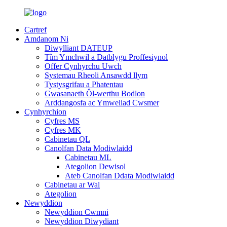
Cartref
Amdanom Ni
Diwylliant DATEUP
Tîm Ymchwil a Datblygu Proffesiynol
Offer Cynhyrchu Uwch
Systemau Rheoli Ansawdd llym
Tystysgrifau a Phatentau
Gwasanaeth Ôl-werthu Bodlon
Arddangosfa ac Ymweliad Cwsmer
Cynhyrchion
Cyfres MS
Cyfres MK
Cabinetau QL
Canolfan Data Modiwlaidd
Cabinetau ML
Ategolion Dewisol
Ateb Canolfan Ddata Modiwlaidd
Cabinetau ar Wal
Ategolion
Newyddion
Newyddion Cwmni
Newyddion Diwydiant