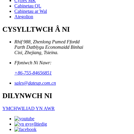
Cyfres MK
Cabinetau QL
Cabinetau ar Wal
Ategolion
CYSYLLTWCH Â NI
Rhif 988, Zhenlong Pumed Ffordd
Parth Datblygu Economaidd Binhai
Cixi, Zhejiang, Tsieina.
Ffoniwch Ni Nawr:
+86-755-84656851
sales@dateup.com.cn
DILYNWCH NI
YMCHWILIAD YN AWR