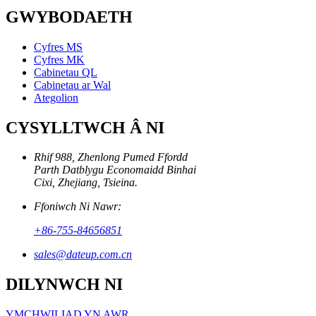
GWYBODAETH
Cyfres MS
Cyfres MK
Cabinetau QL
Cabinetau ar Wal
Ategolion
CYSYLLTWCH Â NI
Rhif 988, Zhenlong Pumed Ffordd
Parth Datblygu Economaidd Binhai
Cixi, Zhejiang, Tsieina.
Ffoniwch Ni Nawr:
+86-755-84656851
sales@dateup.com.cn
DILYNWCH NI
YMCHWILIAD YN AWR