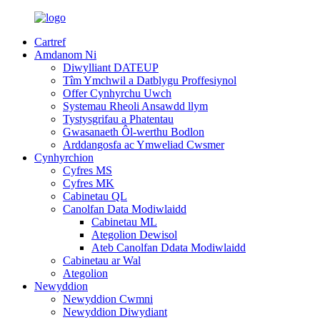
Cartref
Amdanom Ni
Diwylliant DATEUP
Tîm Ymchwil a Datblygu Proffesiynol
Offer Cynhyrchu Uwch
Systemau Rheoli Ansawdd llym
Tystysgrifau a Phatentau
Gwasanaeth Ôl-werthu Bodlon
Arddangosfa ac Ymweliad Cwsmer
Cynhyrchion
Cyfres MS
Cyfres MK
Cabinetau QL
Canolfan Data Modiwlaidd
Cabinetau ML
Ategolion Dewisol
Ateb Canolfan Ddata Modiwlaidd
Cabinetau ar Wal
Ategolion
Newyddion
Newyddion Cwmni
Newyddion Diwydiant