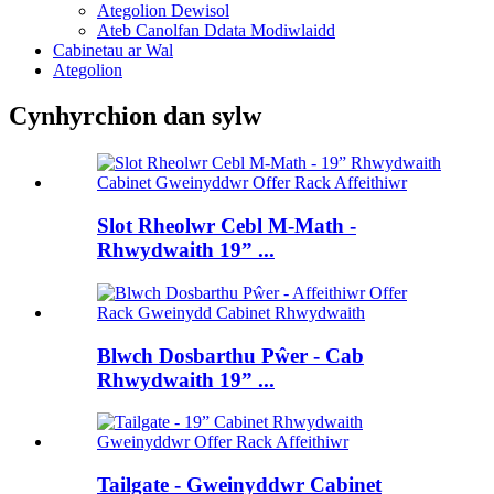
Ategolion Dewisol
Ateb Canolfan Ddata Modiwlaidd
Cabinetau ar Wal
Ategolion
Cynhyrchion dan sylw
Slot Rheolwr Cebl M-Math -
Rhwydwaith 19” ...
Blwch Dosbarthu Pŵer - Cab
Rhwydwaith 19” ...
Tailgate - Gweinyddwr Cabinet