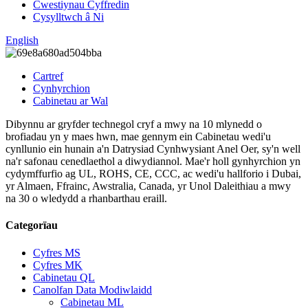
Cwestiynau Cyffredin
Cysylltwch â Ni
English
Cartref
Cynhyrchion
Cabinetau ar Wal
Dibynnu ar gryfder technegol cryf a mwy na 10 mlynedd o
brofiadau yn y maes hwn, mae gennym ein Cabinetau wedi'u
cynllunio ein hunain a'n Datrysiad Cynhwysiant Anel Oer, sy'n well
na'r safonau cenedlaethol a diwydiannol. Mae'r holl gynhyrchion yn
cydymffurfio ag UL, ROHS, CE, CCC, ac wedi'u hallforio i Dubai,
yr Almaen, Ffrainc, Awstralia, Canada, yr Unol Daleithiau a mwy
na 30 o wledydd a rhanbarthau eraill.
Categorïau
Cyfres MS
Cyfres MK
Cabinetau QL
Canolfan Data Modiwlaidd
Cabinetau ML