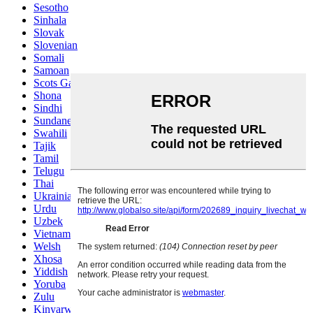
Sesotho
Sinhala
Slovak
Slovenian
Somali
Samoan
Scots Gaelic
Shona
Sindhi
Sundanese
Swahili
Tajik
Tamil
Telugu
Thai
Ukrainian
Urdu
Uzbek
Vietnamese
Welsh
Xhosa
Yiddish
Yoruba
Zulu
Kinyarwanda