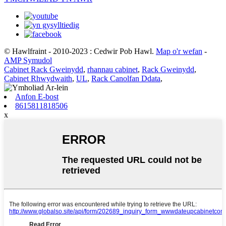
© Hawlfraint - 2010-2023 : Cedwir Pob Hawl.
Map o'r wefan
-
AMP Symudol
Cabinet Rack Gweinydd
,
rhannau cabinet
,
Rack Gweinydd
,
Cabinet Rhwydwaith
,
UL
,
Rack Canolfan Ddata
,
Anfon E-bost
8615811818506
x