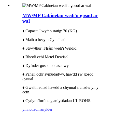
MW/MP Cabinetau wedi'u gosod ar
wal
♦ Capasiti llwytho statig: 70 (KG).
♦ Math o becyn: Cynulliad.
♦ Strwythur: Ffrâm wedi'i Weldio.
♦ Rheoli cebl Metel Dewisol.
♦ Dyfnder gosod addasadwy.
♦ Paneli ochr symudadwy, hawdd i'w gosod
cynnal.
♦ Gweithrediad hawdd a chynnal a chadw yn y
cefn.
♦ Cydymffurfio ag ardystiadau UL ROHS.
ymholiad
manylder