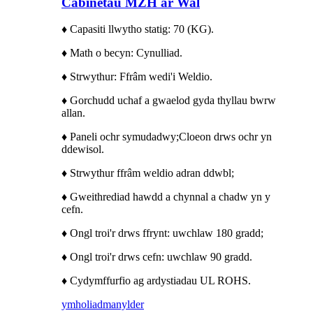
Cabinetau MZH ar Wal
♦ Capasiti llwytho statig: 70 (KG).
♦ Math o becyn: Cynulliad.
♦ Strwythur: Ffrâm wedi'i Weldio.
♦ Gorchudd uchaf a gwaelod gyda thyllau bwrw
allan.
♦ Paneli ochr symudadwy;
Cloeon drws ochr yn
ddewisol.
♦ Strwythur ffrâm weldio adran ddwbl;
♦ Gweithrediad hawdd a chynnal a chadw yn y
cefn.
♦ Ongl troi'r drws ffrynt: uwchlaw 180 gradd;
♦ Ongl troi'r drws cefn: uwchlaw 90 gradd.
♦ Cydymffurfio ag ardystiadau UL ROHS.
ymholiad
manylder