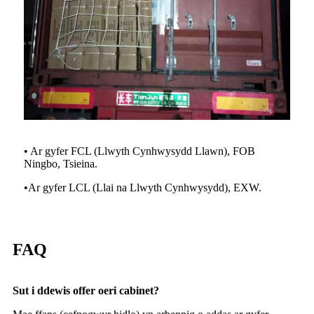
• Ar gyfer FCL (Llwyth Cynhwysydd Llawn), FOB
Ningbo, Tsieina.
•
Ar gyfer LCL (Llai na Llwyth Cynhwysydd), EXW.
FAQ
Sut i ddewis offer oeri cabinet?