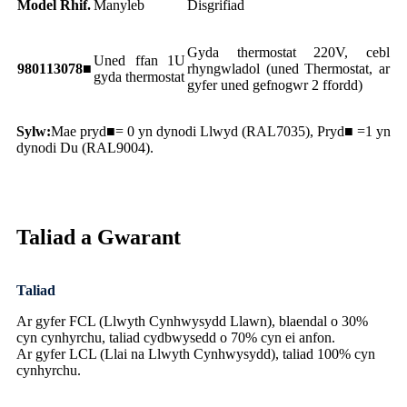
Model Rhif.
Manyleb
Disgrifiad
Gyda thermostat 220V, cebl
Uned ffan 1U
980113078■
rhyngwladol (uned Thermostat, ar
gyda thermostat
gyfer uned gefnogwr 2 ffordd)
Sylw:
Mae pryd■= 0 yn dynodi Llwyd (RAL7035), Pryd■ =1 yn
dynodi Du (RAL9004).
Taliad a Gwarant
Taliad
Ar gyfer FCL (Llwyth Cynhwysydd Llawn), blaendal o 30%
cyn cynhyrchu, taliad cydbwysedd o 70% cyn ei anfon.
Ar gyfer LCL (Llai na Llwyth Cynhwysydd), taliad 100% cyn
cynhyrchu.