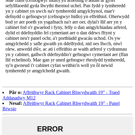
Mae ffans (cefnogwyr hidlo) yn arbennig o addas ar gyfer
sefyllfaoedd gyda llwythi thermol uchel. Pan fydd y tymheredd
yn y cabinet yn uwch na'r tymheredd amgylchynol, mae'r
defnydd o gefnogwyr (cefnogwyr hidlo) yn effeithiol. Oherwydd
bod yr aer poeth yn ysgafnach na'r aer oer, dylai'r llif aer yn y
cabinet fod o'r gwaelod i fyny, felly o dan amgylchiadau arferol,
dylid ei ddefnyddio fel cymeriant aer o dan ddrws ffrynt y
cabinet neu'r panel ochr, a'r porthladd gwacáu uchod. Os yw
amgylchedd y safle gwaith yn ddelfrydol, nid oes llwch, niwl
olew, anwedd dŵr, ac ati i effeithio ar waith arferol y cydrannau
yn y cabinet, gallwch ddefnyddio'r gefnogwr cymeriant aer (ffan
llif echelinol). Mae gan yr uned gefnogwr rheolydd tymheredd,
sy'n gwneud i'r cabinet cyfan weithio'n well yn ôl newid
tymheredd yr amgylchedd gwaith.
Pâr o:
Affeithwyr Rack Cabinet Rhwydwaith 19” - Traed
Addasadwy M12
Nesaf:
Affeithwyr Rack Cabinet Rhwydwaith 19” - Panel
Brwsio