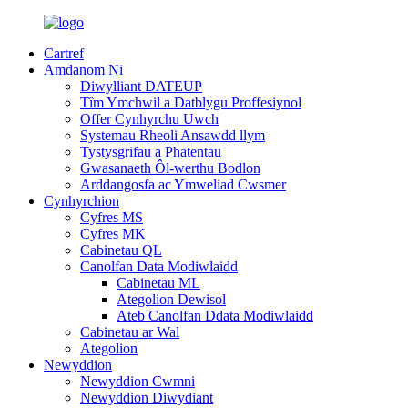
Cartref
Amdanom Ni
Diwylliant DATEUP
Tîm Ymchwil a Datblygu Proffesiynol
Offer Cynhyrchu Uwch
Systemau Rheoli Ansawdd llym
Tystysgrifau a Phatentau
Gwasanaeth Ôl-werthu Bodlon
Arddangosfa ac Ymweliad Cwsmer
Cynhyrchion
Cyfres MS
Cyfres MK
Cabinetau QL
Canolfan Data Modiwlaidd
Cabinetau ML
Ategolion Dewisol
Ateb Canolfan Ddata Modiwlaidd
Cabinetau ar Wal
Ategolion
Newyddion
Newyddion Cwmni
Newyddion Diwydiant