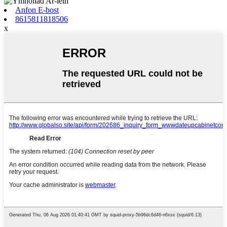
Anfon E-bost
8615811818506
x