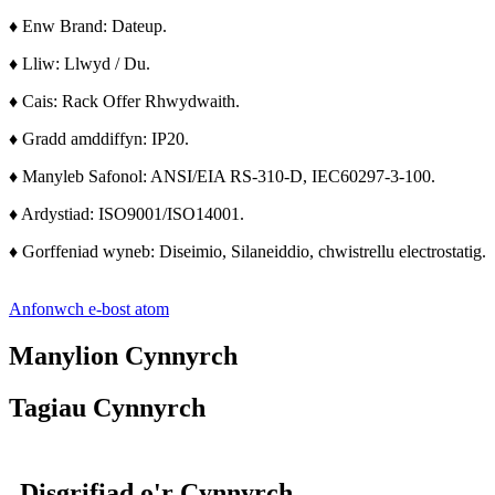
♦ Enw Brand: Dateup.
♦ Lliw: Llwyd / Du.
♦ Cais: Rack Offer Rhwydwaith.
♦ Gradd amddiffyn: IP20.
♦ Manyleb Safonol: ANSI/EIA RS-310-D, IEC60297-3-100.
♦ Ardystiad: ISO9001/ISO14001.
♦ Gorffeniad wyneb: Diseimio, Silaneiddio, chwistrellu electrostatig.
Anfonwch e-bost atom
Manylion Cynnyrch
Tagiau Cynnyrch
Disgrifiad o'r Cynnyrch