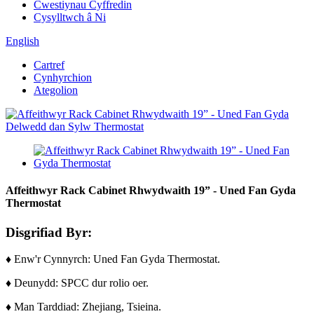
Cwestiynau Cyffredin
Cysylltwch â Ni
English
Cartref
Cynhyrchion
Ategolion
Affeithwyr Rack Cabinet Rhwydwaith 19” - Uned Fan Gyda
Thermostat
Disgrifiad Byr:
♦ Enw'r Cynnyrch: Uned Fan Gyda Thermostat.
♦ Deunydd: SPCC dur rolio oer.
♦ Man Tarddiad: Zhejiang, Tsieina.