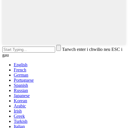
Tarwch enter i chwilio neu ESC i
gau
English
French
German
Portuguese
Spanish
Russian
Japanese
Korean
Arabic
Irish
Greek
Turkish
Italian