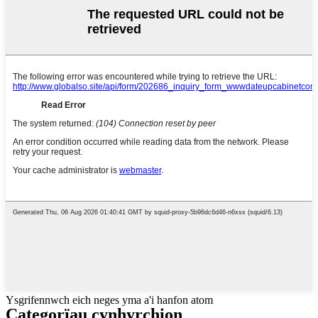
Ysgrifennwch eich neges yma a'i hanfon atom
Categorïau cynhyrchion