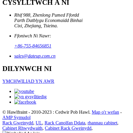
CYSYLLTWCH Â NI
Rhif 988, Zhenlong Pumed Ffordd
Parth Datblygu Economaidd Binhai
Cixi, Zhejiang, Tsieina.
Ffoniwch Ni Nawr:
+86-755-84656851
sales@dateup.com.cn
DILYNWCH NI
YMCHWILIAD YN AWR
© Hawlfraint - 2010-2023 : Cedwir Pob Hawl.
Map o'r wefan
-
AMP Symudol
Rack Gweinydd
,
UL
,
Rack Canolfan Ddata
,
rhannau cabinet
,
Cabinet Rhwydwaith
,
Cabinet Rack Gweinydd
,